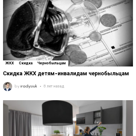
ЖКХ
Скидка
Чернобыльцам
Скидка ЖКХ детям-инвалидам чернобыльцам
by
iradysiuk
8 лет назад