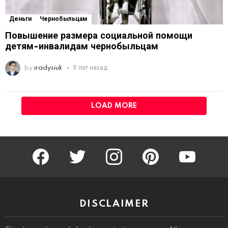
Деньги
Чернобыльцам
Повышение размера социальной помощи
детям-инвалидам чернобыльцам
by
iradysiuk
8 лет назад
LOAD MORE
facebook
twitter
instagram
pinterest
youtube
DISCLAIMER