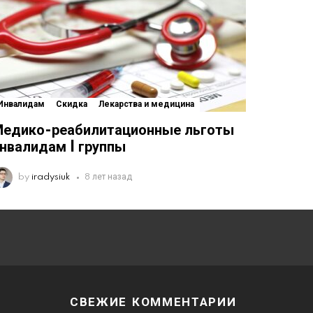
Инвалидам
Скидка
Лекарства и медицина
едико-реабилитационные льготы
нвалидам I группы
by
iradysiuk
8 лет назад
СВЕЖИЕ КОММЕНТАРИИ