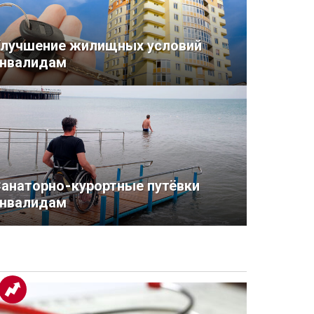
лучшение жилищных условий
нвалидам
анаторно-курортные путёвки
нвалидам