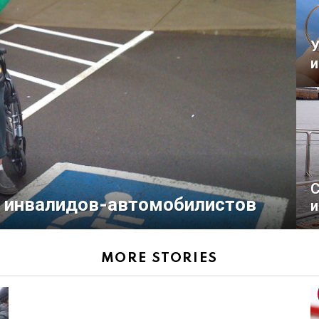
У
и
С
я инвалидов-автомобилистов
и
MORE STORIES