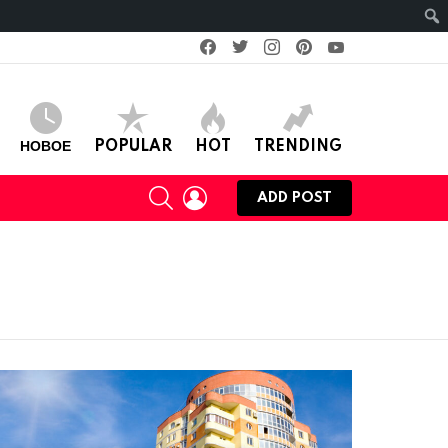
facebook
twitter
instagram
pinterest
youtube
НОВОЕ
POPULAR
HOT
TRENDING
SEARCH
LOGIN
ADD POST