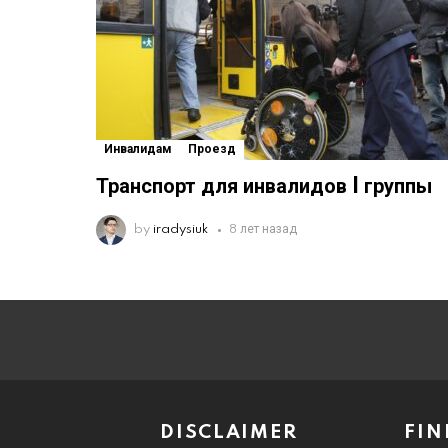
Инвалидам
Проезд
Транспорт для инвалидов I группы
by
iradysiuk
8 лет назад
DISCLAIMER
FIN