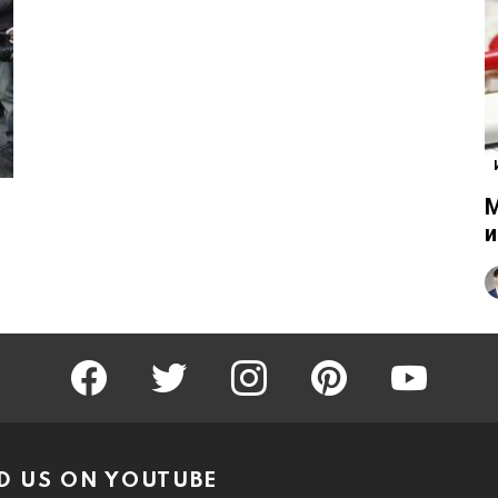
М
и
facebook
twitter
instagram
pinterest
youtube
D US ON YOUTUBE