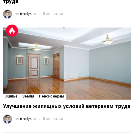
труда
by
iradysiuk
8 лет назад
Жилье
Земля
Пенсионерам
Улучшение жилищных условий ветеранам труда
by
iradysiuk
8 лет назад