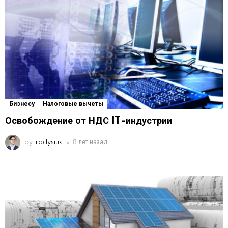
Бизнесу
Налоговые вычеты
Освобождение от НДС IT-индустрии
by
iradysiuk
8 лет назад