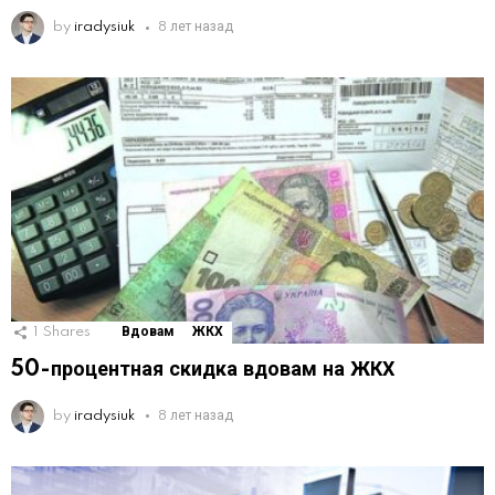
by
iradysiuk
8 лет назад
1
Shares
Вдовам
ЖКХ
50-процентная скидка вдовам на ЖКХ
by
iradysiuk
8 лет назад