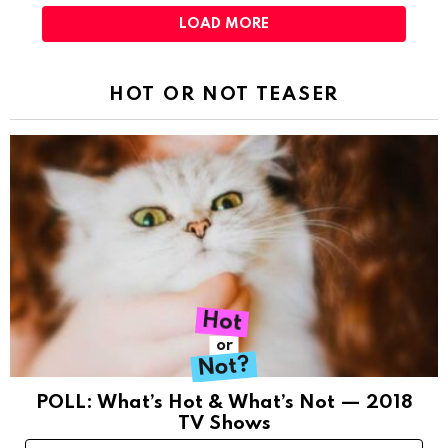
LOAD MORE
HOT OR NOT TEASER
Hot
or
Not?
POLL: What’s Hot & What’s Not — 2018
TV Shows