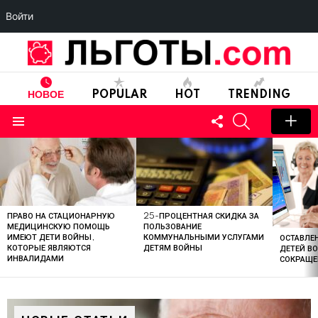
Войти
НОВОЕ
POPULAR
HOT
TRENDING
FOLLOW
SEARCH
US
Menu
LATEST
STORIES
ПРАВО НА СТАЦИОНАРНУЮ
25-ПРОЦЕНТНАЯ СКИДКА ЗА
МЕДИЦИНСКУЮ ПОМОЩЬ
ПОЛЬЗОВАНИЕ
ИМЕЮТ ДЕТИ ВОЙНЫ,
КОММУНАЛЬНЫМИ УСЛУГАМИ
ОСТАВЛЕН
КОТОРЫЕ ЯВЛЯЮТСЯ
ДЕТЯМ ВОЙНЫ
ДЕТЕЙ В
ИНВАЛИДАМИ
СОКРАЩЕ