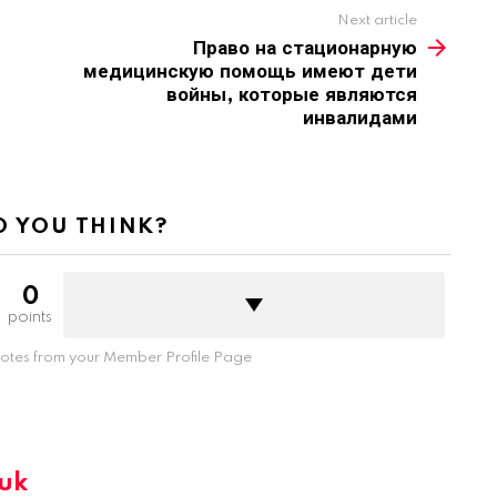
Next article
Право на стационарную
медицинскую помощь имеют дети
войны, которые являются
инвалидами
 YOU THINK?
0
points
tes from your Member Profile Page
iuk