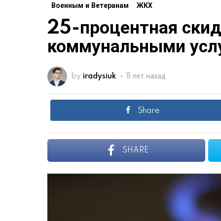
Военным и Ветеранам
ЖКХ
25-процентная скид
коммунальными усл
by
iradysiuk
8 лет назад
Share
SHARE