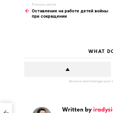
Previous article
See
more
Оставление на работе детей войны
при сокращении
WHAT DO
Browse and manage your vo
Written by
iradys
ны