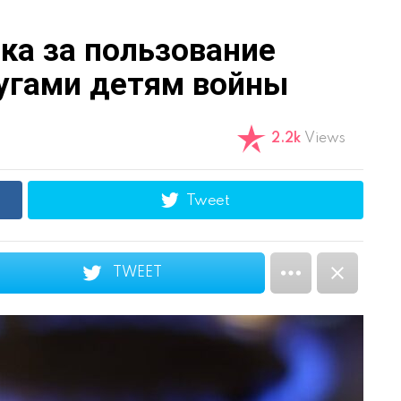
ка за пользование
угами детям войны
2.2k
Views
Tweet
TWEET