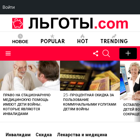
Войти
НОВОЕ
POPULAR
HOT
TRENDING
FOLLOW
SEARCH
US
Menu
LATEST
STORIES
ПРАВО НА СТАЦИОНАРНУЮ
25-ПРОЦЕНТНАЯ СКИДКА ЗА
МЕДИЦИНСКУЮ ПОМОЩЬ
ПОЛЬЗОВАНИЕ
ИМЕЮТ ДЕТИ ВОЙНЫ,
КОММУНАЛЬНЫМИ УСЛУГАМИ
ОСТАВЛЕН
КОТОРЫЕ ЯВЛЯЮТСЯ
ДЕТЯМ ВОЙНЫ
ДЕТЕЙ В
ИНВАЛИДАМИ
СОКРАЩЕ
Инвалидам
Скидка
Лекарства и медицина