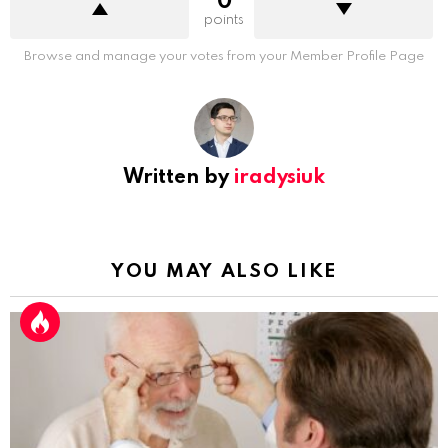
0
points
Browse and manage your votes from your Member Profile Page
Written by
iradysiuk
YOU MAY ALSO LIKE