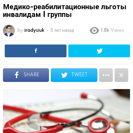
Медико-реабилитационные льготы
инвалидам I группы
by
iradysiuk
8 лет назад
1.8k
Views
SHARE
TWEET