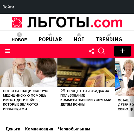
Войти
НОВОЕ
POPULAR
HOT
TRENDING
FOLLOW
SEARCH
US
Menu
LATEST
STORIES
ПРАВО НА СТАЦИОНАРНУЮ
25-ПРОЦЕНТНАЯ СКИДКА ЗА
МЕДИЦИНСКУЮ ПОМОЩЬ
ПОЛЬЗОВАНИЕ
ИМЕЮТ ДЕТИ ВОЙНЫ,
КОММУНАЛЬНЫМИ УСЛУГАМИ
ОСТАВЛЕН
КОТОРЫЕ ЯВЛЯЮТСЯ
ДЕТЯМ ВОЙНЫ
ДЕТЕЙ В
ИНВАЛИДАМИ
СОКРАЩЕ
Деньги
Компенсация
Чернобыльцам