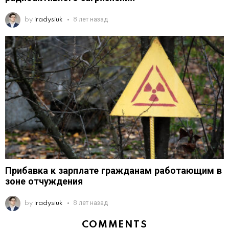
by
iradysiuk
8 лет назад
Прибавка к зарплате гражданам работающим в
зоне отчуждения
by
iradysiuk
8 лет назад
COMMENTS