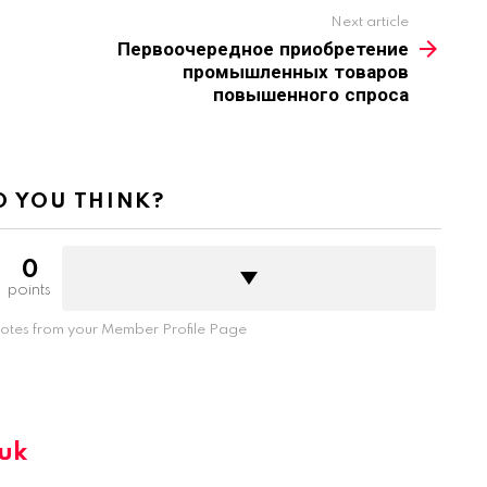
Next article
Первоочередное приобретение
промышленных товаров
повышенного спроса
 YOU THINK?
0
points
tes from your Member Profile Page
iuk