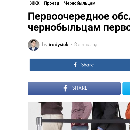
ЖКХ
Проезд
Чернобыльцам
Первоочередное об
чернобыльцам перво
by
iradysiuk
8 лет назад
Share
SHARE