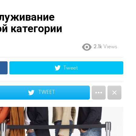
служивание
й категории
2.1k
Views
Tweet
TWEET