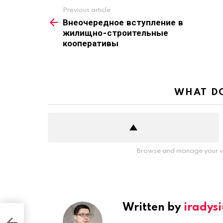
Previous article
See
more
Внеочередное вступление в
жилищно-строительные
кооперативы
WHAT DO
Browse and manage your vo
Written by
iradys