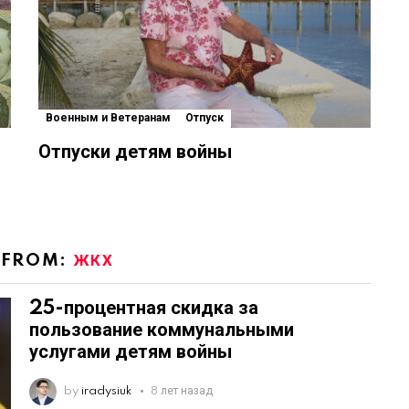
Военным и Ветеранам
Отпуск
Отпуски детям войны
 FROM:
ЖКХ
25-процентная скидка за
пользование коммунальными
услугами детям войны
by
iradysiuk
8 лет назад