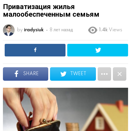
Приватизация жилья
малообеспеченным семьям
by
iradysiuk
8 лет назад
1.4k
Views
SHARE
TWEET