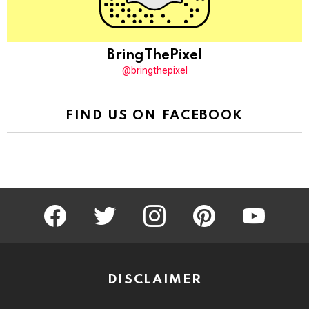
BringThePixel
@bringthepixel
FIND US ON FACEBOOK
facebook
twitter
instagram
pinterest
youtube
DISCLAIMER