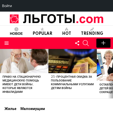
Войти
НОВОЕ
POPULAR
HOT
TRENDING
FOLLOW
SEARCH
US
Menu
LATEST
STORIES
ПРАВО НА СТАЦИОНАРНУЮ
25-ПРОЦЕНТНАЯ СКИДКА ЗА
МЕДИЦИНСКУЮ ПОМОЩЬ
ПОЛЬЗОВАНИЕ
ИМЕЮТ ДЕТИ ВОЙНЫ,
КОММУНАЛЬНЫМИ УСЛУГАМИ
ОСТАВЛЕН
КОТОРЫЕ ЯВЛЯЮТСЯ
ДЕТЯМ ВОЙНЫ
ДЕТЕЙ В
ИНВАЛИДАМИ
СОКРАЩЕ
Жилье
Малоимущим