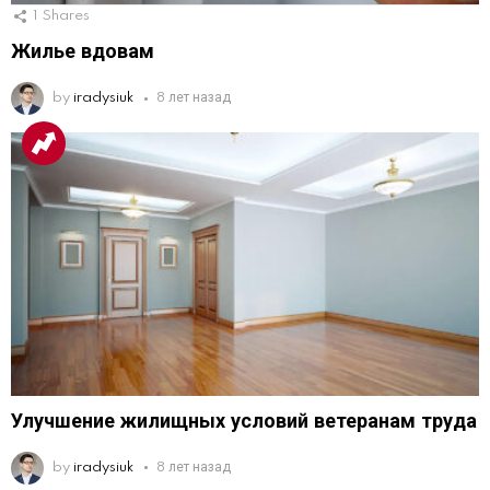
1
Shares
Жилье вдовам
by
iradysiuk
8 лет назад
Улучшение жилищных условий ветеранам труда
by
iradysiuk
8 лет назад