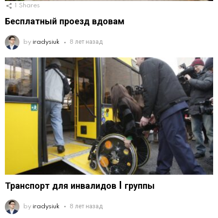
1
Shares
Бесплатный проезд вдовам
by
iradysiuk
8 лет назад
Транспорт для инвалидов I группы
by
iradysiuk
8 лет назад