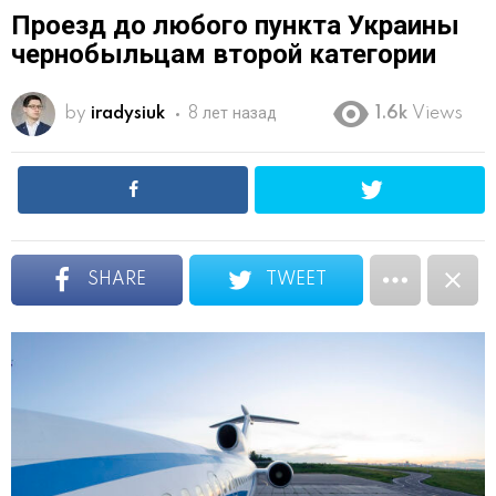
Проезд до любого пункта Украины
чернобыльцам второй категории
by
iradysiuk
8 лет назад
1.6k
Views
SHARE
TWEET