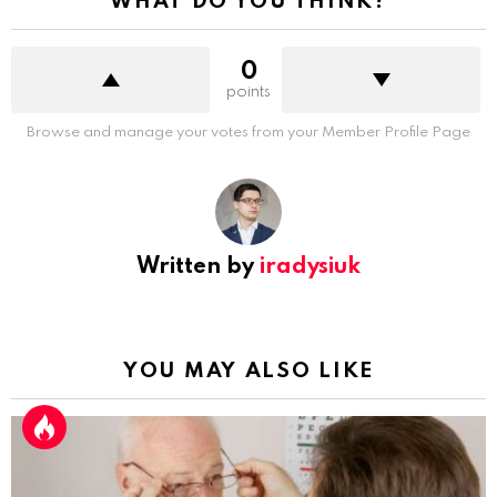
WHAT DO YOU THINK?
0
points
Browse and manage your votes from your Member Profile Page
Written by
iradysiuk
YOU MAY ALSO LIKE