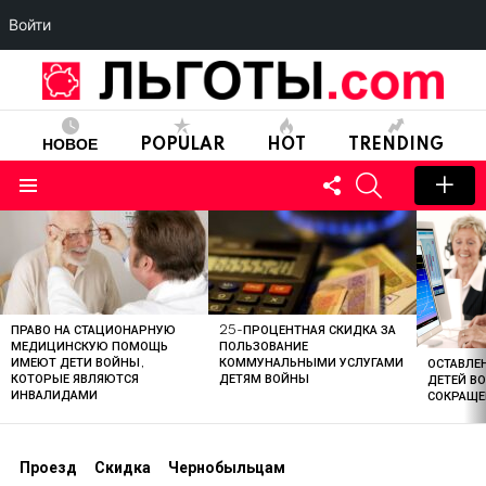
Войти
НОВОЕ
POPULAR
HOT
TRENDING
FOLLOW
SEARCH
US
Menu
LATEST
STORIES
ПРАВО НА СТАЦИОНАРНУЮ
25-ПРОЦЕНТНАЯ СКИДКА ЗА
МЕДИЦИНСКУЮ ПОМОЩЬ
ПОЛЬЗОВАНИЕ
ИМЕЮТ ДЕТИ ВОЙНЫ,
КОММУНАЛЬНЫМИ УСЛУГАМИ
ОСТАВЛЕН
КОТОРЫЕ ЯВЛЯЮТСЯ
ДЕТЯМ ВОЙНЫ
ДЕТЕЙ В
ИНВАЛИДАМИ
СОКРАЩЕ
Проезд
Скидка
Чернобыльцам